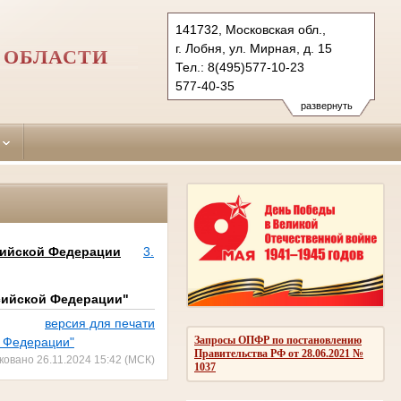
141732, Московская обл.,
г. Лобня, ул. Мирная, д. 15
 ОБЛАСТИ
Тел.: 8(495)577-10-23
577-40-35
lobnia.mo@sudrf.ru
развернуть
сийской Федерации
3.
сийской Федерации"
версия для печати
Запросы ОПФР по постановлению
й Федерации"
Правительства РФ от 28.06.2021 №
ковано 26.11.2024 15:42 (МСК)
1037