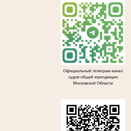
Официальный телеграм-канал
судов общей юрисдикции
Московской Области